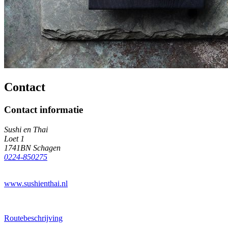
Contact
Contact informatie
Sushi en Thai
Loet 1
1741BN Schagen
0224-850275
www.sushienthai.nl
Routebeschrijving