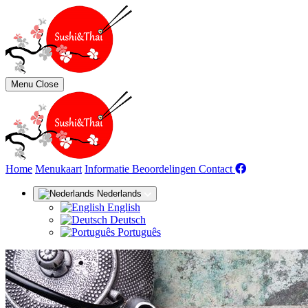
Menu
Close
(huidige)
Home
Menukaart
Informatie
Beoordelingen
Contact
Nederlands
English
Deutsch
Português