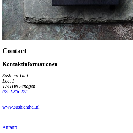
Contact
Kontaktinformationen
Sushi en Thai
Loet 1
1741BN Schagen
0224-850275
www.sushienthai.nl
Anfahrt