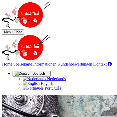
Menu
Close
(aktue
Home
Speisekarte
Informationen
Kundenbewertungen
Kontakt
Deutsch
Nederlands
English
Português