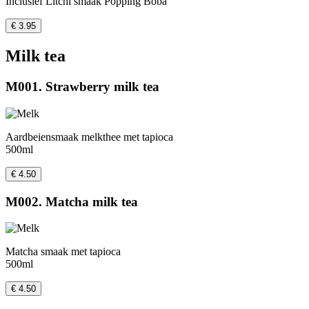
Inclusief Litchi smaak Popping Boba
€ 3.95
Milk tea
M001. Strawberry milk tea
Aardbeiensmaak melkthee met tapioca
500ml
€ 4.50
M002. Matcha milk tea
Matcha smaak met tapioca
500ml
€ 4.50