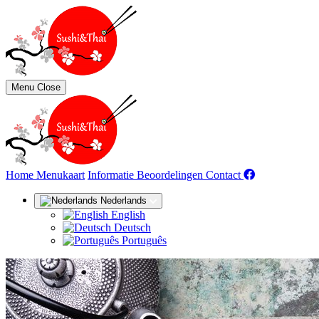
Menu
Close
(huidige)
Home
Menukaart
Informatie
Beoordelingen
Contact
Nederlands
English
Deutsch
Português