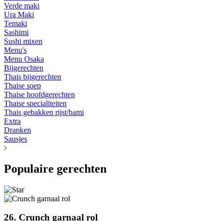
Verde maki
Ura Maki
Temaki
Sashimi
Sushi mixen
Menu's
Menu Osaka
Bijgerechten
Thais bijgerechten
Thaise soep
Thaise hoofdgerechten
Thaise specialiteiten
Thais gebakken rijst/bami
Extra
Dranken
Sausjes
Populaire gerechten
26. Crunch garnaal rol